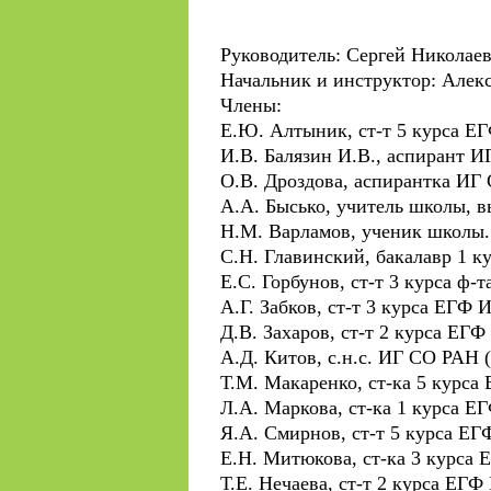
Руководитель: Сергей Николае
Начальник и инструктор: Алекс
Члены:
Е.Ю. Алтыник, ст-т 5 курса Е
И.В. Балязин И.В., аспирант 
О.В. Дроздова, аспирантка ИГ
А.А. Бысько, учитель школы, 
Н.М. Варламов, ученик школы.
С.Н. Главинский, бакалавр 1 
Е.С. Горбунов, ст-т 3 курса ф-
А.Г. Забков, ст-т 3 курса ЕГФ
Д.В. Захаров, ст-т 2 курса ЕГ
А.Д. Китов, с.н.с. ИГ СО РАН (6
Т.М. Макаренко, ст-ка 5 курса
Л.А. Маркова, ст-ка 1 курса Е
Я.А. Смирнов, ст-т 5 курса Е
Е.Н. Митюкова, ст-ка 3 курса 
Т.Е. Нечаева, ст-т 2 курса ЕГФ