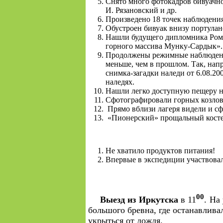
Снято много фотокадров бивуачно
И. Рязановский и др.
Произведено 18 точек наблюдени
Обустроен бивуак внизу портулано
Нашли будущего дипломника Ром
горного массива Мунку-Сардык».
Продолжены режимные наблюдения 
меньше, чем в прошлом. Так, нап
снимка-загадки наледи от 6.08.20
наледях.
Нашли легко доступную пещеру на
Сфотографировали горных козлов 
Прямо вблизи лагеря видели и сф
«Пионерский» прощальный косте
Не хватило продуктов питания!
Впервые в экспедиции участвовал
00
Выезд из Иркутска
в 11
. На
большого бревна, где останавлива
укрыться от дождя.