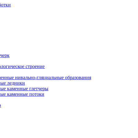
ботки
очерк
ологическое строение
еменные нивально-гляциальные образования
ные ледники
ные каменные глетчеры
ные каменные потоки
р