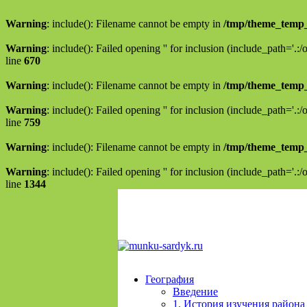
Warning
: include(): Filename cannot be empty in
/tmp/theme_temp
Warning
: include(): Failed opening '' for inclusion (include_path='.:
line
670
Warning
: include(): Filename cannot be empty in
/tmp/theme_temp
Warning
: include(): Failed opening '' for inclusion (include_path='.:
line
759
Warning
: include(): Filename cannot be empty in
/tmp/theme_temp
Warning
: include(): Failed opening '' for inclusion (include_path='.:
line
1344
География
Введение
1. История изучения района