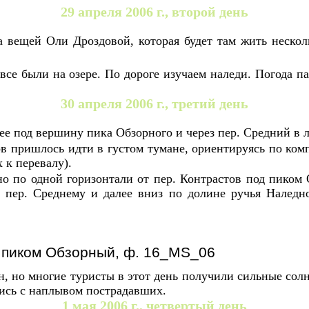
29 апреля 2006 г., второй день
ка вещей Оли Дроздовой, которая будет там жить неско
все были на озере. По дороге изучаем наледи. Погода п
30 апреля 2006 г., третий день
лее под вершину пика Обзорного и через пер. Средний в л
в пришлось идти в густом тумане, ориентируясь по комп
 к перевалу).
о по одной горизонтали от пер. Контрастов под пиком О
 пер. Среднему и далее вниз по долине ручья Наледно
д пиком Обзорный, ф. 16_MS_06
н, но многие туристы в этот день получили сильные сол
лись с наплывом пострадавших.
1 мая 2006 г., четвертый день