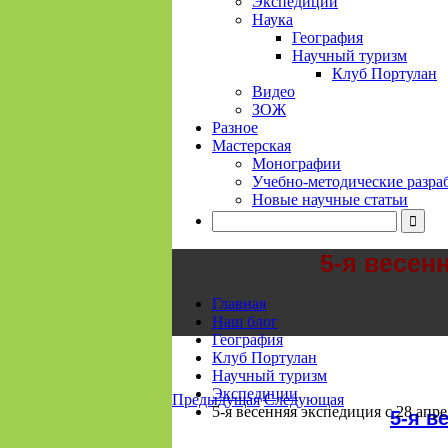
Экспедиции
Наука
География
Научный туризм
Клуб Портулан
Видео
ЗОЖ
Разное
Мастерская
Монографии
Учебно-методические разра
Новые научные статьи
5-я весен
Главная
Наш блог
География
Клуб Портулан
Научный туризм
Экспедиции
Предыдущая
Следующая
5-я весенняя экспедиция с 28 апре
5-я в