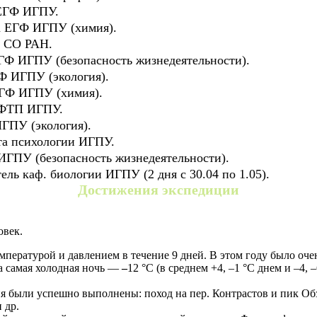
 ЕГФ ИГПУ.
са ЕГФ ИГПУ (химия).
Г СО РАН.
ЕГФ ИГПУ (безопасность жизнедеятельности).
ГФ ИГПУ (экология).
 ЕГФ ИГПУ (химия).
а ФТП ИГПУ.
ИГПУ (экология).
-та психологии ИГПУ.
 ИГПУ (безопасность жизнедеятельности).
ель каф. биологии ИГПУ (2 дня с 30.04 по 1.05).
Достижения экспедиции
овек.
пературой и давлением в течение 9 дней. В этом году было оч
а самая холодная ночь —
–
12 °С (в среднем +4, –1 °С днем и –4,
 были успешно выполнены: поход на пер. Контрастов и пик Обзо
 др.