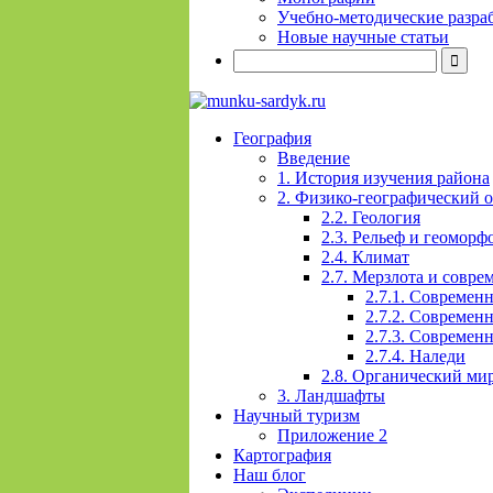
Учебно-методические разра
Новые научные статьи
География
Введение
1. История изучения района
2. Физико-географический 
2.2. Геология
2.3. Рельеф и геоморф
2.4. Климат
2.7. Мерзлота и совр
2.7.1. Современ
2.7.2. Современ
2.7.3. Современ
2.7.4. Наледи
2.8. Органический ми
3. Ландшафты
Научный туризм
Приложение 2
Картография
Наш блог