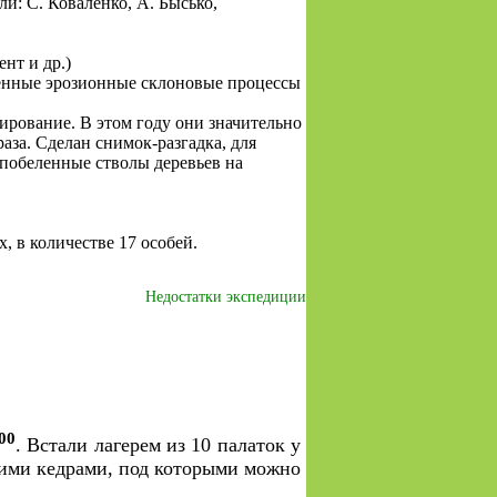
и: С. Коваленко, А. Бысько,
нт и др.)
енные эрозионные склоновые процессы
рование. В этом году они значительно
аза. Сделан снимок-разгадка, для
 побеленные стволы деревьев на
 в количестве 17 особей.
Недостатки экспедиции
00
. Встали лагерем из 10 палаток у
тними кедрами, под которыми можно