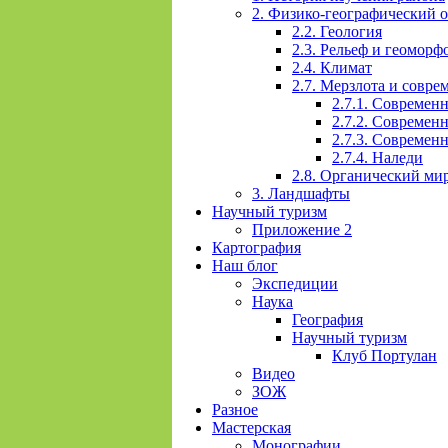
2. Физико-географический 
2.2. Геология
2.3. Рельеф и геоморф
2.4. Климат
2.7. Мерзлота и совр
2.7.1. Современ
2.7.2. Современ
2.7.3. Современ
2.7.4. Наледи
2.8. Органический ми
3. Ландшафты
Научный туризм
Приложение 2
Картография
Наш блог
Экспедиции
Наука
География
Научный туризм
Клуб Портулан
Видео
ЗОЖ
Разное
Мастерская
Монографии