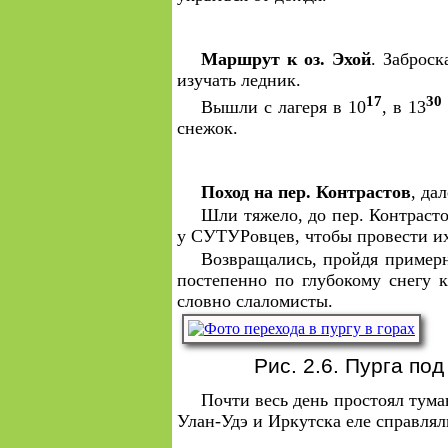
Маршрут к оз. Эхой
. Заброс
изучать ледник.
17
30
Вышли с лагеря в 10
, в 13
снежок.
Поход на пер. Контрастов
, да
Шли тяжело, до пер. Контрасто
у СУТУРовцев, чтобы провести их
Возвращались, пройдя примерн
постепенно по глубокому снегу к
словно слаломисты.
Рис. 2.6. Пурга по
Почти весь день простоял тума
Улан-Удэ и Иркутска еле справля