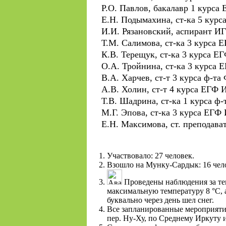
Р.О. Павлов, бакалавр 1 курса
Е.Н. Подымахина, ст-ка 5 кур
И.И. Рязановский, аспирант И
Т.М. Салимова, ст-ка 3 курса 
К.В. Терещук, ст-ка 3 курса Е
О.А. Тройнина, ст-ка 3 курса
В.А. Харчев, ст-т 3 курса ф-т
А.В. Холин, ст-т 4 курса ЕГФ 
Т.В. Шадрина, ст-ка 1 курса ф
М.Г. Эпова, ст-ка 3 курса ЕГФ
Е.Н. Максимова, ст. преподават
Участвовало: 27 человек.
Взошло на Мунку-Сардык: 16 чел
Проведены наблюдения за тем
максимальную температуру 8 °С, 
буквально через день шел снег.
Все запланированные мероприятия
пер. Ну-Ху, по Среднему Иркуту и