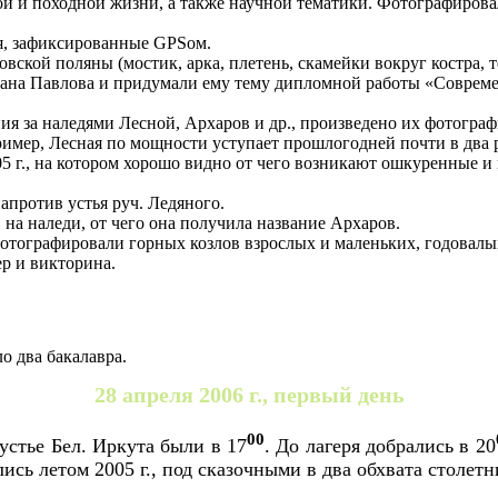
й и походной жизни, а также научной тематики. Фотографировал
я, зафиксированные GPSом.
вской поляны (мостик, арка, плетень, скамейки вокруг костра, те
ана Павлова и придумали ему тему дипломной работы «Соврем
за наледями Лесной, Архаров и др., произведено их фотографи
ример, Лесная по мощности уступает прошлогодней почти в два р
05 г., на котором хорошо видно от чего возникают ошкуренные и
против устья руч. Ледяного.
на наледи, от чего она получила название Архаров.
отографировали горных козлов взрослых и маленьких, годовалых,
р и викторина.
о два бакалавра.
28 апреля 2006 г., первый день
00
 устье Бел. Иркута были в 17
. До лагеря добрались в 20
лись летом 2005 г., под сказочными в два обхвата столе