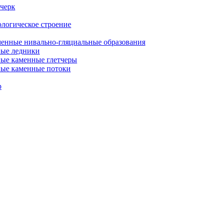
очерк
ологическое строение
еменные нивально-гляциальные образования
ные ледники
ные каменные глетчеры
ные каменные потоки
р