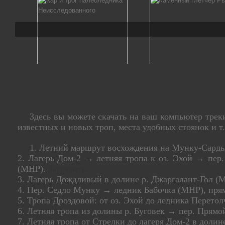
Здесь вы можете скачать на ваш компьютер трек
известных и новых троп, места удобных стоянок и т
1. Летний маршрут восхождения на Мунку-Сарды
2. Лагерь Дом-2 → летняя тропа к оз. Эхой → пер
(МНР).
Загрузить.
3. Лагерь Дождливый в долине р. Джаргалант-Гол 
4. Пер. Седло Мунку → ледник Бабочка (МНР), пря
5. Тропа Дроздовой: от оз. Эхой до ледника Перето
6. Летняя тропа из долины р. Буговек → пер. Прямо
7. Летняя тропа от Стрелки до лагеря Дом-2 в долин