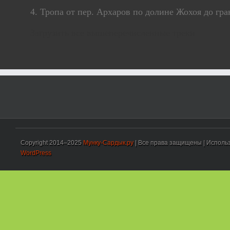
4. Тропа от пер. Архаров по долине Жохоя до гра
Загрузить все вышеперечисленные треки
Copyright 2014–2025
Мунку-Сардык.ру
| Все права защищены | Использ
WordPress