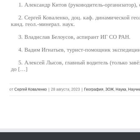
1. Александр Китов (руководитель-организатор), с
2. Сергей Коваленко, доц. каф. динамической ге
канд. геол.-минерал. наук.
3. Владислав Белоусов, аспирант ИГ СО РАН.
4. Вадим Игнатьев, турист-помощник экспедиции
5. Алексей Лысов, главный водитель (только зав
до […]
от
Сергей Коваленко
|
28 августа, 2023
|
География
,
ЗОЖ
,
Наука
,
Научн